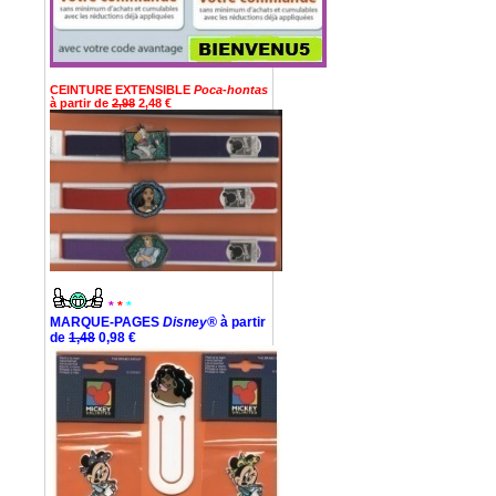
CEINTURE EXTENSIBLE
Poca-hontas
à partir de
2,98
2,48 €
*
*
*
MARQUE-PAGES
Disney®
à partir
de
1,48
0,98 €