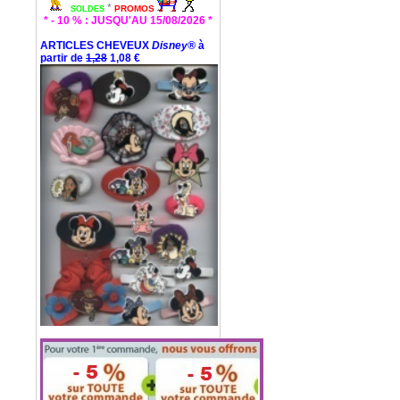
*
PROMOS
SOLDES
* - 10 % : JUSQU'AU 15/08/2026 *
ARTICLES CHEVEUX
Disney®
à
partir de
1,28
1,08 €