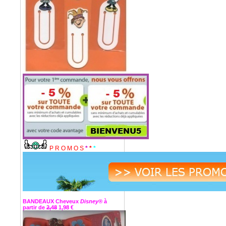
P R O M O S
*
*
*
BANDEAUX Cheveux
Disney®
à
partir de
2,48
1,98 €