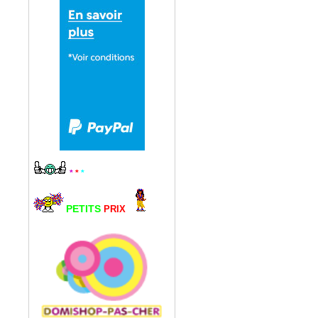
*
*
*
PETITS
PRIX