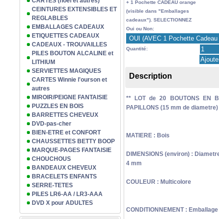
CARTES (noël et autres)
+ 1 Pochette CADEAU orange
CEINTURES EXTENSIBLES ET
(visible dans "Emballages
REGLABLES
cadeaux"). SELECTIONNEZ
EMBALLAGES CADEAUX
Oui ou Non:
ETIQUETTES CADEAUX
CADEAUX - TROUVAILLES
Quantité:
PILES BOUTON ALCALINE et
LITHIUM
SERVIETTES MAGIQUES
Description
CARTES Winnie l'ourson et
autres
MIROIR/PEIGNE FANTAISIE
** LOT de 20 BOUTONS EN BOI
PUZZLES EN BOIS
PAPILLONS (15 mm de diametre) 
BARRETTES CHEVEUX
DVD-pas-cher
BIEN-ETRE et CONFORT
MATIERE : Bois
CHAUSSETTES BETTY BOOP
MARQUE-PAGES FANTAISIE
DIMENSIONS (environ) : Diametre 
CHOUCHOUS
4 mm
BANDEAUX CHEVEUX
BRACELETS ENFANTS
COULEUR : Multicolore
SERRE-TETES
PILES LR6-AA / LR3-AAA
DVD X pour ADULTES
CONDITIONNEMENT : Emballage pl