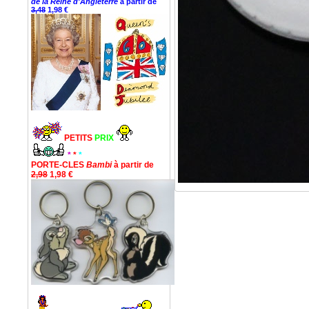
de la Reine d'Angleterre
à partir de
3,48
1,98 €
PETITS
PRIX
*
*
*
PORTE-CLES
Bambi
à partir de
2,98
1,98 €