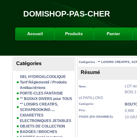
DOMISHOP-PAS-CHER
Accueil
Produits
Panier
Catégories
-
** LOISIRS CREATIFS, SC
Catégories
Résumé
GEL HYDROALCOOLIQUE
Tarif Réglementé / Produits
LOT d
Nom:
Antibactériens
BOIS 2
PORTE-CLES FANTAISIE
et PAPILLONS
** BIJOUX DIVERS pour TOUS
** LOISIRS CREATIFS,
Catégorie:
BOUTO
SCRAPBOOKING ....
Prix:
0,98€
CIGARETTES
POIDS (EN GRAMMES):
10 GR
ELECTRONIQUES JETABLES
OBJETS DE COLLECTION
BADGES / BROCHES