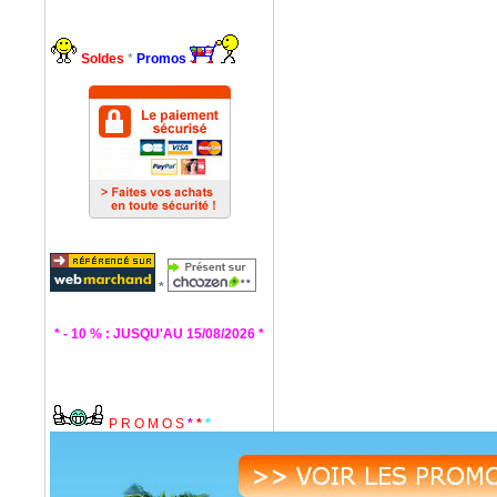
Soldes
*
Promos
*
* - 10 % : JUSQU'AU 15/08/2026 *
P R O M O S
*
*
*