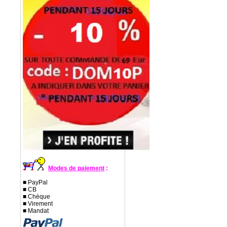
Modes de paiement
:
■ PayPal
■ CB
■ Chèque
■ Virement
■ Mandat