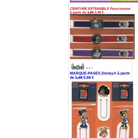
CEINTURE EXTENSIBLE
Poca-hontas
à partir de
2,98
2,48 €
*
*
*
MARQUE-PAGES
Disney®
à partir
de
1,48
0,98 €