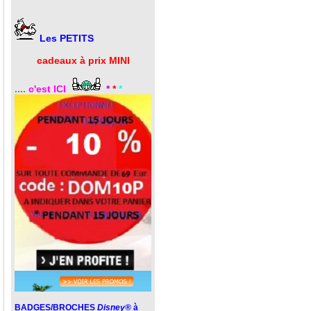
Les PETITS
cadeaux à prix MINI
....
c'est ICI
*
*
*
BADGES/BROCHES
Disney®
à