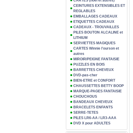
CARTES (noël et autres)
CEINTURES EXTENSIBLES ET
REGLABLES
EMBALLAGES CADEAUX
ETIQUETTES CADEAUX
CADEAUX - TROUVAILLES
PILES BOUTON ALCALINE et
LITHIUM
SERVIETTES MAGIQUES
CARTES Winnie l'ourson et
autres
MIROIR/PEIGNE FANTAISIE
PUZZLES EN BOIS
BARRETTES CHEVEUX
DVD-pas-cher
BIEN-ETRE et CONFORT
CHAUSSETTES BETTY BOOP
MARQUE-PAGES FANTAISIE
CHOUCHOUS
BANDEAUX CHEVEUX
BRACELETS ENFANTS
SERRE-TETES
PILES LR6-AA / LR3-AAA
DVD X pour ADULTES