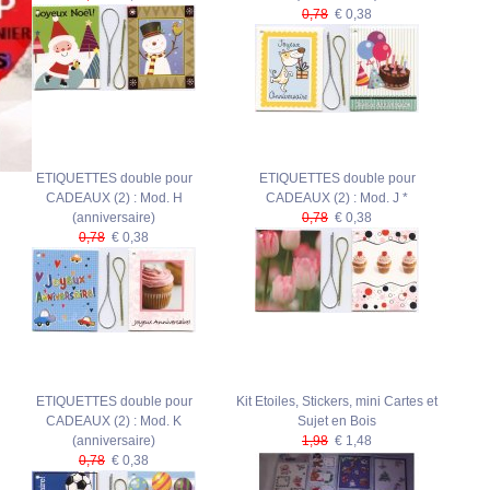
0,78
€ 0,38
ETIQUETTES double pour
ETIQUETTES double pour
CADEAUX (2) : Mod. H
CADEAUX (2) : Mod. J *
(anniversaire)
0,78
€ 0,38
0,78
€ 0,38
ETIQUETTES double pour
Kit Etoiles, Stickers, mini Cartes et
CADEAUX (2) : Mod. K
Sujet en Bois
(anniversaire)
1,98
€ 1,48
0,78
€ 0,38