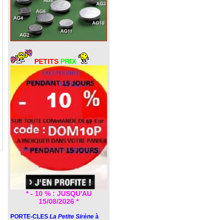
PETITS
PRIX
* - 10 % : JUSQU'AU
15/08/2026 *
PORTE-CLES
La Petite Sirène
à