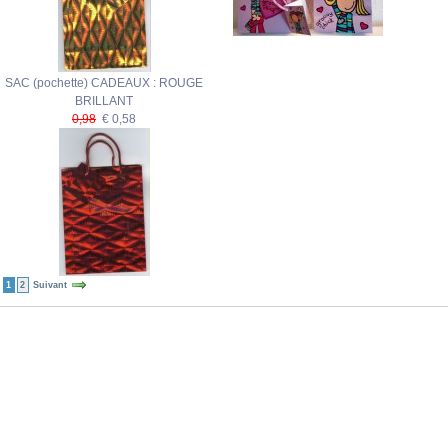
SAC (pochette) CADEAUX : ROUGE
BRILLANT
0,98
€ 0,58
1
2
Suivant