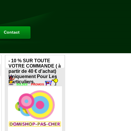
Contact
- 10 % SUR TOUTE
VOTRE COMMANDE ( à
partir de 40 € d'achat)
.....................................
Uniquement Pour Les
Particuliers.
*
PROMOS
SOLDES