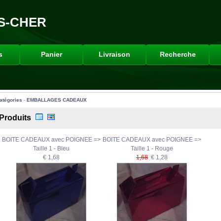
S-CHER
s
Panier
Livraison
Recherche
atégories
-
EMBALLAGES CADEAUX
Produits
BOITE CADEAUX avec POIGNEE =>
BOITE CADEAUX avec POIGNEE =>
Taille 1 - Bleu
Taille 1 - Rouge
€ 1,68
1,68
€ 1,28