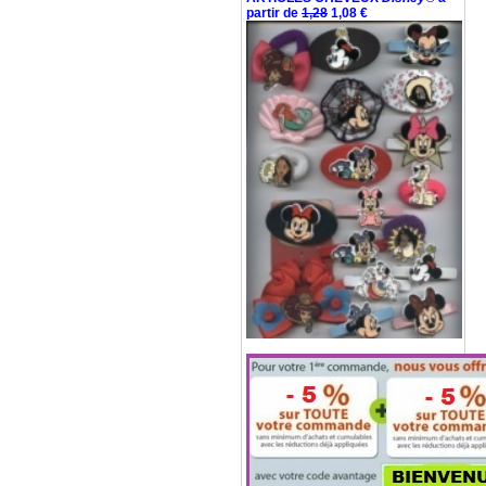
partir de
1,28
1,08 €