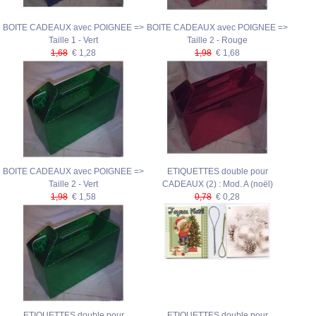
BOITE CADEAUX avec POIGNEE =>
BOITE CADEAUX avec POIGNEE =>
Taille 1 - Vert
Taille 2 - Rouge
1,68
€ 1,28
1,98
€ 1,68
BOITE CADEAUX avec POIGNEE =>
ETIQUETTES double pour
Taille 2 - Vert
CADEAUX (2) : Mod. A (noël)
1,98
€ 1,58
0,78
€ 0,28
ETIQUETTES double pour
ETIQUETTES double pour