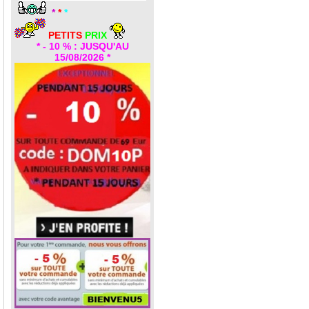
*
*
*
PETITS
PRIX
* - 10 % : JUSQU'AU
15/08/2026 *