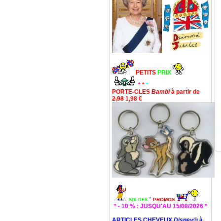
PETITS
PRIX
*
*
*
PORTE-CLES
Bambi
à partir de
2,98
1,98 €
*
PROMOS
SOLDES
* - 10 % : JUSQU'AU 15/08/2026 *
ARTICLES CHEVEUX
Disney®
à