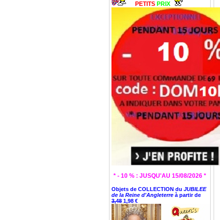
PETITS
PRIX
* - 10 % : JUSQU'AU 15/08/2026 *
Objets de COLLECTION du
JUBILEE
de la Reine d'Angleterre
à partir de
3,48
1,98 €