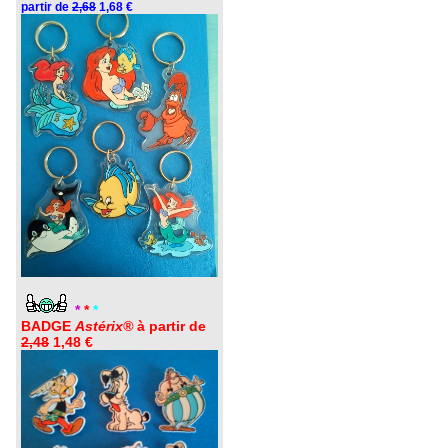
partir de
2,68
1,68 €
*
*
*
BADGE
Astérix®
à partir de
2,48
1,48 €