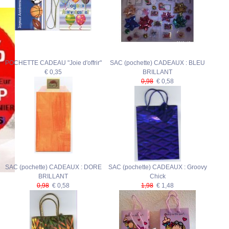
POCHETTE CADEAU "Joie d'offrir"
SAC (pochette) CADEAUX : BLEU
€ 0,35
BRILLANT
0,98
€ 0,58
SAC (pochette) CADEAUX : DORE
SAC (pochette) CADEAUX : Groovy
BRILLANT
Chick
0,98
€ 0,58
1,98
€ 1,48