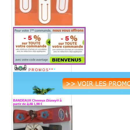
P R O M O S
*
*
*
BANDEAUX Cheveux
Disney®
à
partir de
2,48
1,98 €