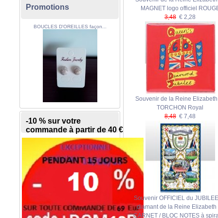
Promotions
MAGNET logo officiel ROUG
3,48
€ 2,28
BOUCLES D'OREILLES façon...
Souvenir de la Reine Elizabeth I
TORCHON Royal
8,48
€ 7,48
-10 % sur votre
commande à partir de 40 €
Souvenir OFFICIEL du JUBILEE
diamant de la Reine Elizabeth I
CARNET / BLOC NOTES à spira