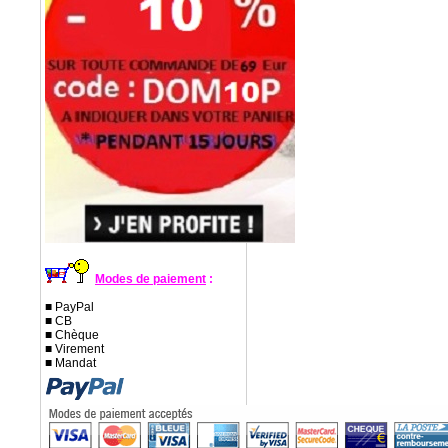
Modes de paiement
:
■ PayPal
■ CB
■ Chèque
■ Virement
■ Mandat