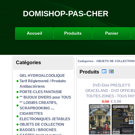
DOMISHOP-PAS-CHER
Accueil
Produits
Panier
Catégories
-
OBJETS DE COLLECTION
Catégories
Produits
GEL HYDROALCOOLIQUE
Tarif Réglementé / Produits
DVD Elvis PRESLEY'S
Antibactériens
GRACELAND - DVD OFFICIEL
PORTE-CLES FANTAISIE
TOUTES ZONES - TOUS PAY
** BIJOUX DIVERS pour TOUS
9,98
€ 6,98
** LOISIRS CREATIFS,
SCRAPBOOKING ....
CIGARETTES
ELECTRONIQUES JETABLES
OBJETS DE COLLECTION
BADGES / BROCHES