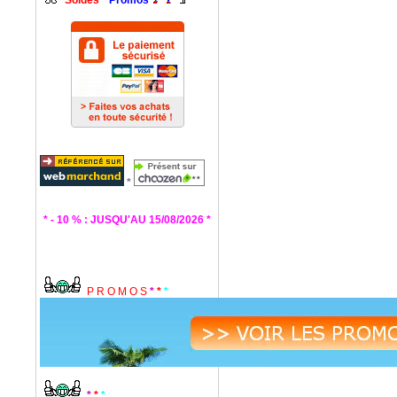
Soldes
*
Promos
*
* - 10 % : JUSQU'AU 15/08/2026 *
P R O M O S
*
*
*
*
*
*