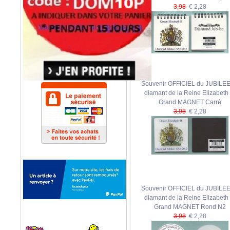
3,98
€ 2,28
Souvenir OFFICIEL du JUBILEE
diamant de la Reine Elizabeth I
Grand MAGNET Carré
3,98
€ 2,28
Souvenir OFFICIEL du JUBILEE
diamant de la Reine Elizabeth I
Grand MAGNET Rond N2
3,98
€ 2,28