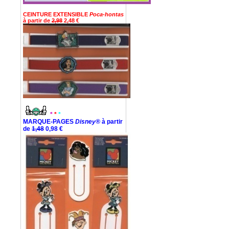
CEINTURE EXTENSIBLE
Poca-hontas
à partir de
2,98
2,48 €
*
*
*
MARQUE-PAGES
Disney®
à partir
de
1,48
0,98 €