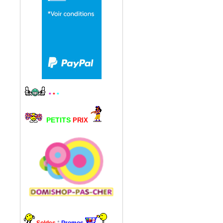
*
*
*
PETITS
PRIX