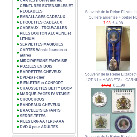
CARTES (noël et autres)
CEINTURES EXTENSIBLES ET
REGLABLES
Souvenir de la Reine Elizabeth I
EMBALLAGES CADEAUX
Cuillère argentée + boitier N
ETIQUETTES CADEAUX
7,98
€ 4,98
CADEAUX - TROUVAILLES
PILES BOUTON ALCALINE et
LITHIUM
SERVIETTES MAGIQUES
CARTES Winnie l'ourson et
autres
MIROIR/PEIGNE FANTAISIE
PUZZLES EN BOIS
BARRETTES CHEVEUX
Souvenir de la Reine Elizabeth I
DVD-pas-cher
LOT N1 = MAGNETS et CARN
BIEN-ETRE et CONFORT
14,42
€ 11,98
CHAUSSETTES BETTY BOOP
MARQUE-PAGES FANTAISIE
CHOUCHOUS
BANDEAUX CHEVEUX
BRACELETS ENFANTS
SERRE-TETES
PILES LR6-AA / LR3-AAA
DVD X pour ADULTES
Souvenir de la Reine Elizabeth I