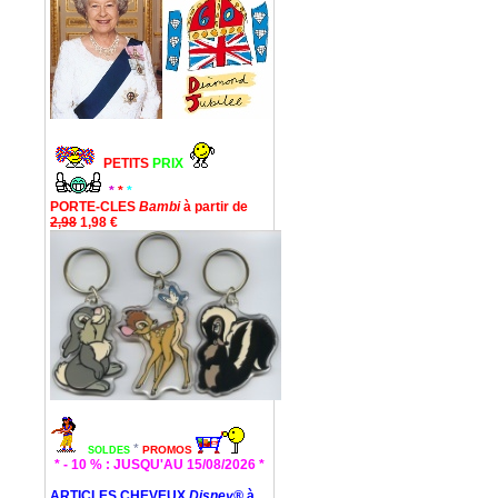
PETITS
PRIX
*
*
*
PORTE-CLES
Bambi
à partir de
2,98
1,98 €
*
PROMOS
SOLDES
* - 10 % : JUSQU'AU 15/08/2026 *
ARTICLES CHEVEUX
Disney®
à