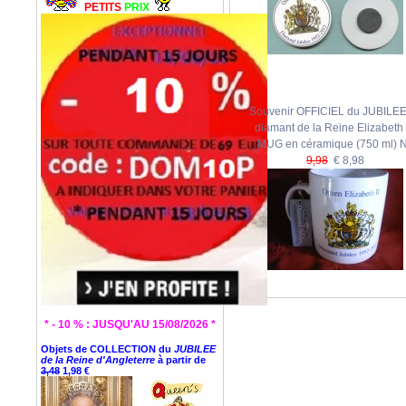
PETITS
PRIX
Souvenir OFFICIEL du JUBILEE
diamant de la Reine Elizabeth I
MUG en céramique (750 ml) 
9,98
€ 8,98
* - 10 % : JUSQU'AU 15/08/2026 *
Objets de COLLECTION du
JUBILEE
de la Reine d'Angleterre
à partir de
3,48
1,98 €