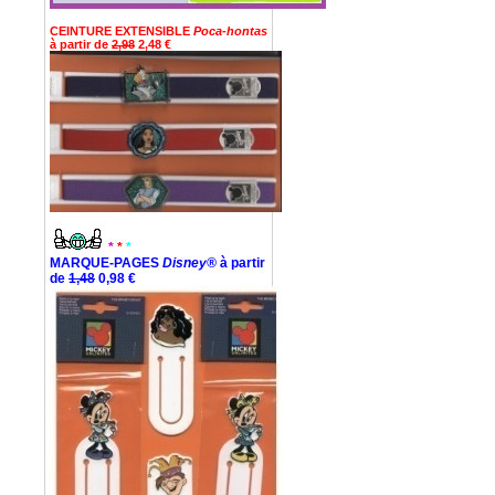
CEINTURE EXTENSIBLE
Poca-hontas
à partir de
2,98
2,48 €
*
*
*
MARQUE-PAGES
Disney®
à partir
de
1,48
0,98 €