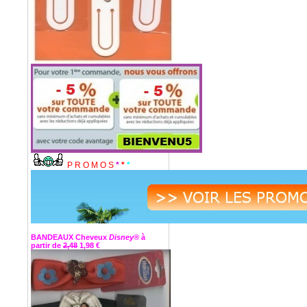
P R O M O S
*
*
*
BANDEAUX Cheveux
Disney®
à
partir de
2,48
1,98 €