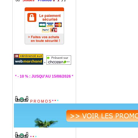
Soldes
*
Promos
*
* - 10 % : JUSQU'AU 15/08/2026 *
P R O M O S
*
*
*
*
*
*