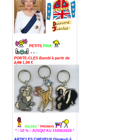
PETITS
PRIX
*
*
*
PORTE-CLES
Bambi
à partir de
2,98
1,98 €
*
PROMOS
SOLDES
* - 10 % : JUSQU'AU 15/08/2026 *
ARTICLES CHEVEUX
Disney®
à