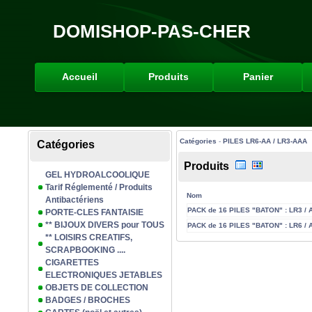
DOMISHOP-PAS-CHER
Accueil
Produits
Panier
Catégories
-
PILES LR6-AA / LR3-AAA
Catégories
Produits
GEL HYDROALCOOLIQUE
Tarif Réglementé / Produits
Nom
Antibactériens
PACK de 16 PILES "BATON" : LR3 / A
PORTE-CLES FANTAISIE
** BIJOUX DIVERS pour TOUS
PACK de 16 PILES "BATON" : LR6 / A
** LOISIRS CREATIFS,
SCRAPBOOKING ....
CIGARETTES
ELECTRONIQUES JETABLES
OBJETS DE COLLECTION
BADGES / BROCHES