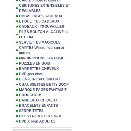
CARTES (noël et autres)
CEINTURES EXTENSIBLES ET
REGLABLES
EMBALLAGES CADEAUX
ETIQUETTES CADEAUX
CADEAUX - TROUVAILLES
PILES BOUTON ALCALINE et
LITHIUM
SERVIETTES MAGIQUES
CARTES Winnie l'ourson et
autres
MIROIR/PEIGNE FANTAISIE
PUZZLES EN BOIS
BARRETTES CHEVEUX
DVD-pas-cher
BIEN-ETRE et CONFORT
CHAUSSETTES BETTY BOOP
MARQUE-PAGES FANTAISIE
CHOUCHOUS
BANDEAUX CHEVEUX
BRACELETS ENFANTS
SERRE-TETES
PILES LR6-AA / LR3-AAA
DVD X pour ADULTES