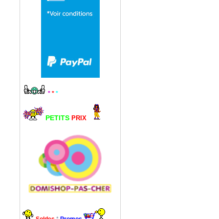
*
*
*
PETITS
PRIX