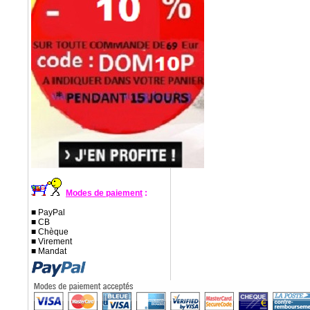
Modes de paiement
:
■ PayPal
■ CB
■ Chèque
■ Virement
■ Mandat