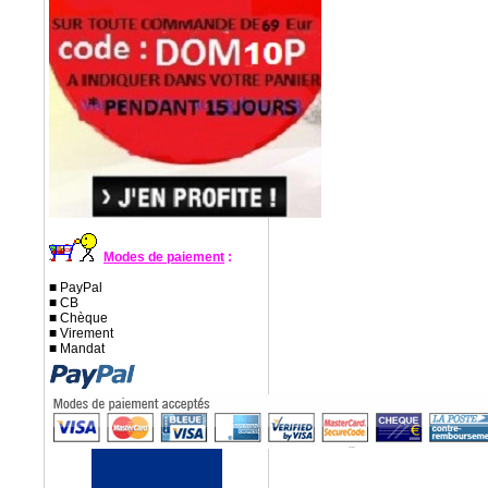
Modes de paiement
:
■ PayPal
■ CB
■ Chèque
■ Virement
■ Mandat