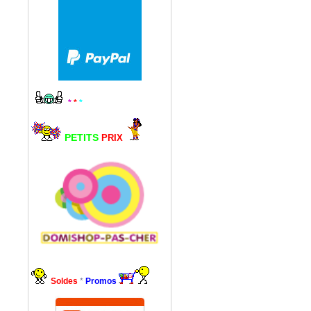
*
*
*
PETITS
PRIX
Soldes
*
Promos