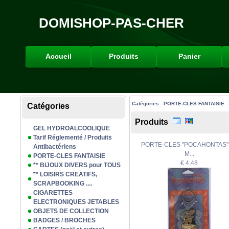
DOMISHOP-PAS-CHER
Accueil
Produits
Panier
Catégories
-
PORTE-CLES FANTAISIE
Catégories
Produits
GEL HYDROALCOOLIQUE
Tarif Réglementé / Produits
PORTE-CLES "POCAHONTAS"
Antibactériens
M...
PORTE-CLES FANTAISIE
€ 4,48
** BIJOUX DIVERS pour TOUS
** LOISIRS CREATIFS,
SCRAPBOOKING ....
CIGARETTES
ELECTRONIQUES JETABLES
OBJETS DE COLLECTION
BADGES / BROCHES