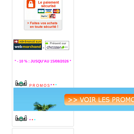
*
* - 10 % : JUSQU'AU 15/08/2026 *
P R O M O S
*
*
*
*
*
*