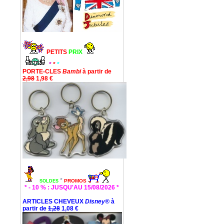
PETITS
PRIX
*
*
*
PORTE-CLES
Bambi
à partir de
2,98
1,98 €
*
PROMOS
SOLDES
* - 10 % : JUSQU'AU 15/08/2026 *
ARTICLES CHEVEUX
Disney®
à
partir de
1,28
1,08 €