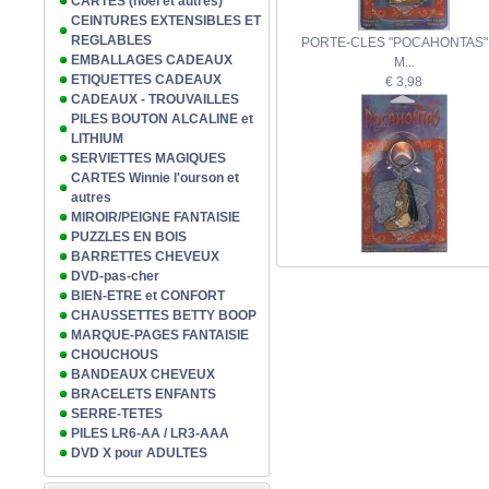
CARTES (noël et autres)
CEINTURES EXTENSIBLES ET
REGLABLES
PORTE-CLES "POCAHONTAS"
EMBALLAGES CADEAUX
M...
ETIQUETTES CADEAUX
€ 3,98
CADEAUX - TROUVAILLES
PILES BOUTON ALCALINE et
LITHIUM
SERVIETTES MAGIQUES
CARTES Winnie l'ourson et
autres
MIROIR/PEIGNE FANTAISIE
PUZZLES EN BOIS
BARRETTES CHEVEUX
DVD-pas-cher
BIEN-ETRE et CONFORT
CHAUSSETTES BETTY BOOP
MARQUE-PAGES FANTAISIE
CHOUCHOUS
BANDEAUX CHEVEUX
BRACELETS ENFANTS
SERRE-TETES
PILES LR6-AA / LR3-AAA
DVD X pour ADULTES