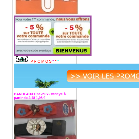
P R O M O S
*
*
*
BANDEAUX Cheveux
Disney®
à
partir de
2,48
1,98 €