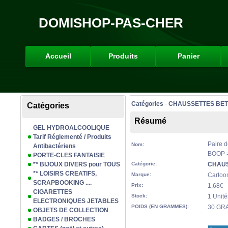
DOMISHOP-PAS-CHER
Accueil
Produits
Panier
Catégories
-
CHAUSSETTES BET
Catégories
Résumé
GEL HYDROALCOOLIQUE
Tarif Réglementé / Produits
Paire 
Nom:
Antibactériens
BOOP =
PORTE-CLES FANTAISIE
** BIJOUX DIVERS pour TOUS
Catégorie:
CHAUS
** LOISIRS CREATIFS,
Marque:
Cartoo
SCRAPBOOKING ....
Prix:
1,68€
CIGARETTES
Stock:
1 Unité
ELECTRONIQUES JETABLES
POIDS (EN GRAMMES):
30 GR
OBJETS DE COLLECTION
BADGES / BROCHES