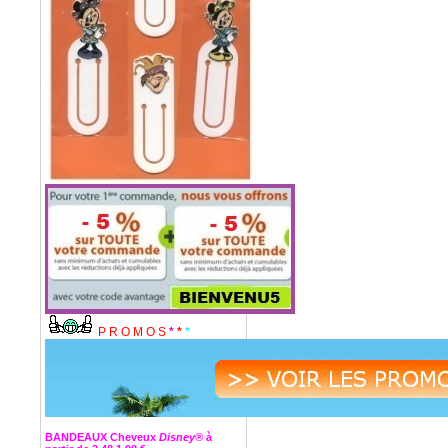
P R O M O S
*
*
*
BANDEAUX Cheveux
Disney®
à