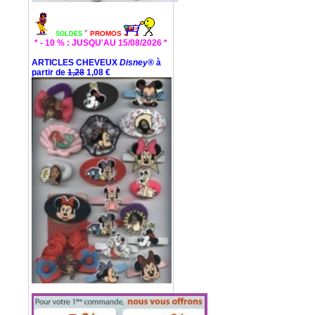
*
PROMOS
SOLDES
* - 10 % : JUSQU'AU 15/08/2026 *
ARTICLES CHEVEUX
Disney®
à
partir de
1,28
1,08 €