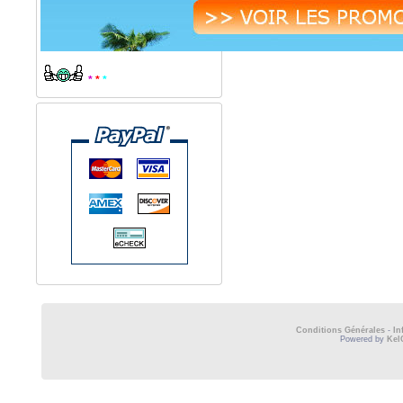
*
*
*
Conditions Générales
-
In
Powered by
Kel