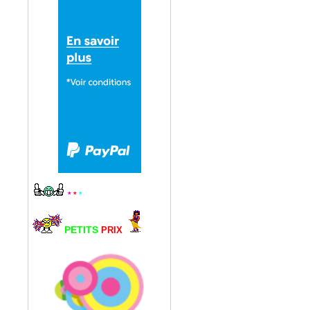
*
*
*
PETITS
PRIX