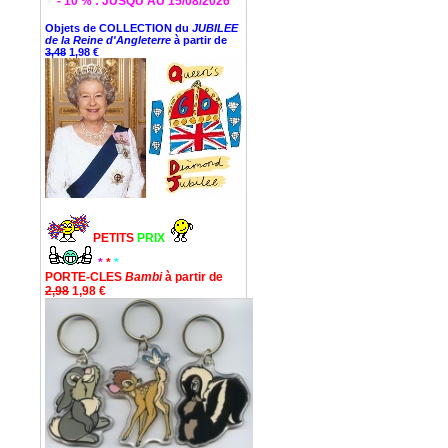
* - 10 % : JUSQU'AU 15/08/2026 *
Objets de COLLECTION du
JUBILEE
de la Reine d'Angleterre
à partir de
3,48
1,98 €
PETITS
PRIX
*
*
*
PORTE-CLES
Bambi
à partir de
2,98
1,98 €