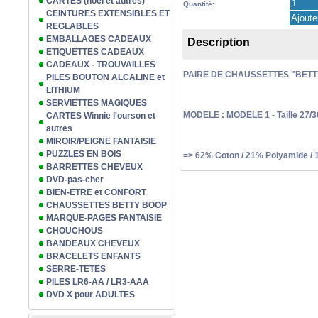
CARTES (noël et autres)
Quantité:
CEINTURES EXTENSIBLES ET
REGLABLES
EMBALLAGES CADEAUX
Description
ETIQUETTES CADEAUX
CADEAUX - TROUVAILLES
PAIRE DE CHAUSSETTES "BETT
PILES BOUTON ALCALINE et
LITHIUM
SERVIETTES MAGIQUES
MODELE :
MODELE 1 - Taille 27/3
CARTES Winnie l'ourson et
autres
MIROIR/PEIGNE FANTAISIE
PUZZLES EN BOIS
=> 62% Coton / 21% Polyamide / 
BARRETTES CHEVEUX
DVD-pas-cher
BIEN-ETRE et CONFORT
CHAUSSETTES BETTY BOOP
MARQUE-PAGES FANTAISIE
CHOUCHOUS
BANDEAUX CHEVEUX
BRACELETS ENFANTS
SERRE-TETES
PILES LR6-AA / LR3-AAA
DVD X pour ADULTES