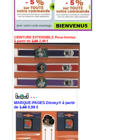
CEINTURE EXTENSIBLE
Poca-hontas
à partir de
2,98
2,48 €
*
*
*
MARQUE-PAGES
Disney®
à partir
de
1,48
0,98 €