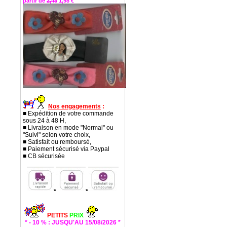
partir de
2,48
1,98 €
Nos engagements
:
■ Expédition de votre commande
sous 24 à 48 H,
■ Livraison en mode "Normal" ou
"Suivi" selon votre choix,
■ Satisfait ou remboursé,
■ Paiement sécurisé via Paypal
■ CB sécurisée
*
*
PETITS
PRIX
* - 10 % : JUSQU'AU 15/08/2026 *