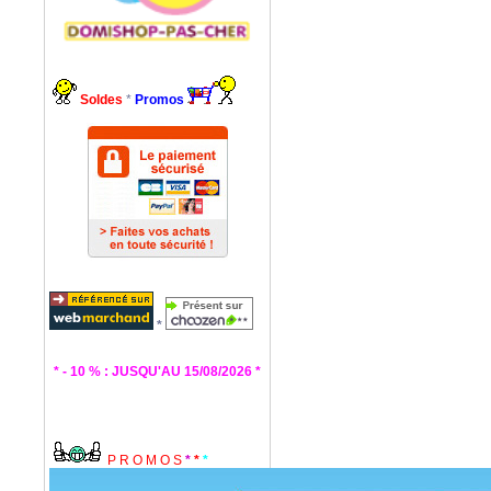
Soldes
*
Promos
*
* - 10 % : JUSQU'AU 15/08/2026 *
P R O M O S
*
*
*