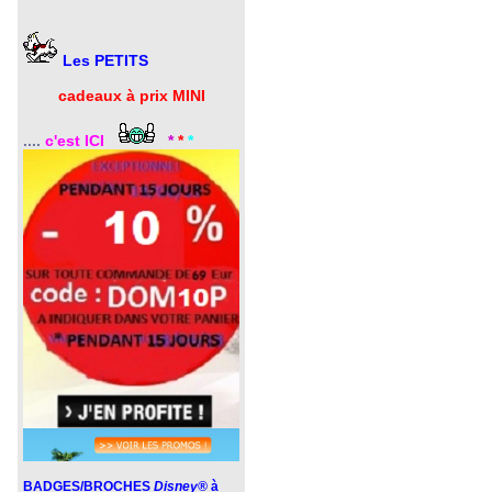
Les PETITS
cadeaux à prix MINI
....
c'est ICI
*
*
*
BADGES/BROCHES
Disney®
à