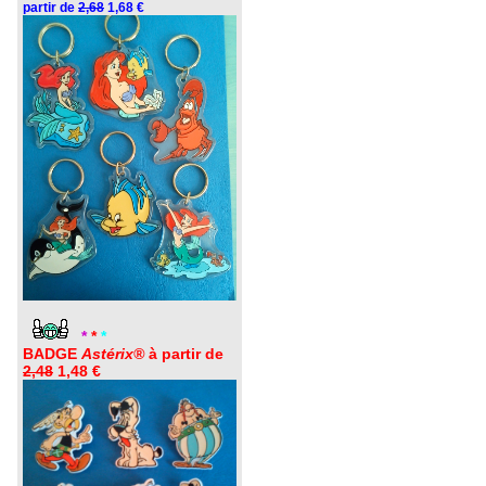
partir de
2,68
1,68 €
*
*
*
BADGE
Astérix®
à partir de
2,48
1,48 €