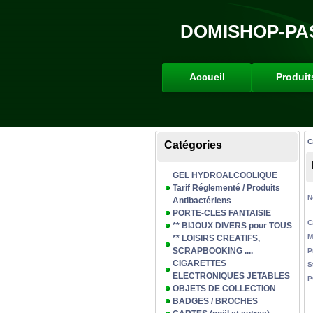
DOMISHOP-PA
Accueil
Produit
C
Catégories
GEL HYDROALCOOLIQUE
Tarif Réglementé / Produits
N
Antibactériens
PORTE-CLES FANTAISIE
C
** BIJOUX DIVERS pour TOUS
M
** LOISIRS CREATIFS,
SCRAPBOOKING ....
P
CIGARETTES
S
ELECTRONIQUES JETABLES
P
OBJETS DE COLLECTION
BADGES / BROCHES