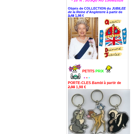
* - 10 % : JUSQU'AU 15/08/2026 *
Objets de COLLECTION du
JUBILEE
de la Reine d'Angleterre
à partir de
3,48
1,98 €
PETITS
PRIX
*
*
*
PORTE-CLES
Bambi
à partir de
2,98
1,98 €