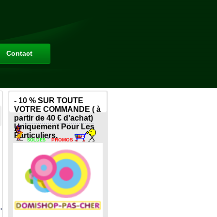
Contact
- 10 % SUR TOUTE
VOTRE COMMANDE ( à
partir de 40 € d'achat)
.....................................
Uniquement Pour Les
Particuliers.
*
PROMOS
SOLDES
o