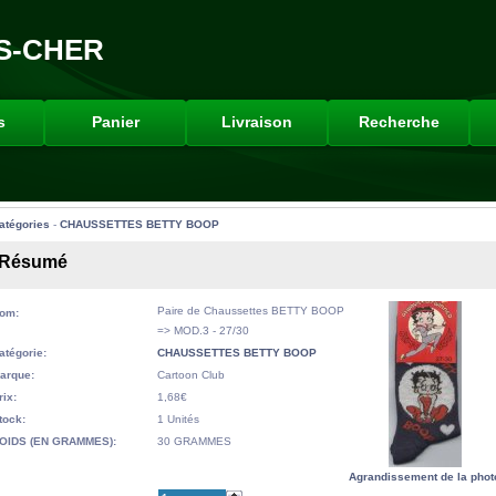
S-CHER
s
Panier
Livraison
Recherche
atégories
-
CHAUSSETTES BETTY BOOP
Résumé
Paire de Chaussettes BETTY BOOP
om:
=> MOD.3 - 27/30
atégorie:
CHAUSSETTES BETTY BOOP
arque:
Cartoon Club
rix:
1,68€
tock:
1 Unités
OIDS (EN GRAMMES):
30 GRAMMES
Agrandissement de la phot