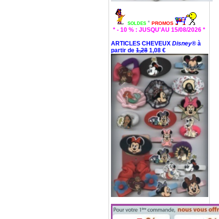
*
PROMOS
SOLDES
* - 10 % : JUSQU'AU 15/08/2026 *
ARTICLES CHEVEUX
Disney®
à
partir de
1,28
1,08 €