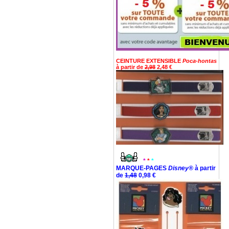
CEINTURE EXTENSIBLE
Poca-hontas
à partir de
2,98
2,48 €
*
*
*
MARQUE-PAGES
Disney®
à partir
de
1,48
0,98 €