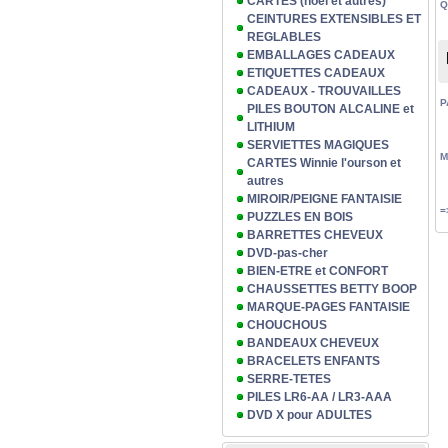
CARTES (noël et autres)
Q
CEINTURES EXTENSIBLES ET
REGLABLES
EMBALLAGES CADEAUX
ETIQUETTES CADEAUX
CADEAUX - TROUVAILLES
P
PILES BOUTON ALCALINE et
LITHIUM
SERVIETTES MAGIQUES
M
CARTES Winnie l'ourson et
autres
MIROIR/PEIGNE FANTAISIE
=
PUZZLES EN BOIS
BARRETTES CHEVEUX
DVD-pas-cher
BIEN-ETRE et CONFORT
CHAUSSETTES BETTY BOOP
MARQUE-PAGES FANTAISIE
CHOUCHOUS
BANDEAUX CHEVEUX
BRACELETS ENFANTS
SERRE-TETES
PILES LR6-AA / LR3-AAA
DVD X pour ADULTES