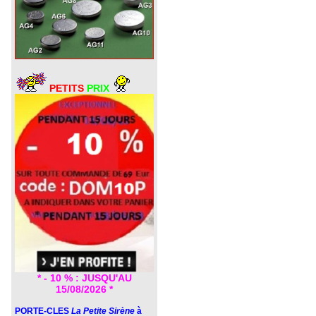
PETITS
PRIX
* - 10 % : JUSQU'AU
15/08/2026 *
PORTE-CLES
La Petite Sirène
à