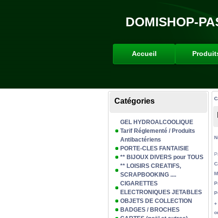
DOMISHOP-PA
Accueil
Produit
C
Catégories
GEL HYDROALCOOLIQUE
Tarif Réglementé / Produits
N
Antibactériens
PORTE-CLES FANTAISIE
P
** BIJOUX DIVERS pour TOUS
C
** LOISIRS CREATIFS,
M
SCRAPBOOKING ....
CIGARETTES
P
ELECTRONIQUES JETABLES
P
OBJETS DE COLLECTION
+
BADGES / BROCHES
o