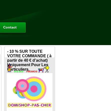
Contact
- 10 % SUR TOUTE
VOTRE COMMANDE ( à
partir de 40 € d'achat)
.....................................
Uniquement Pour Les
Particuliers.
*
PROMOS
SOLDES