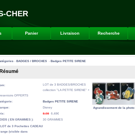
S-CHER
s
Panier
Livraison
Recherche
atégories
-
BADGES / BROCHES
-
Badges PETITE SIRENE
Résumé
LOT de 3 BADGES/BROCHES
om:
collection "LA PETITE SIRENE" +
resentoirs OFFERTS
atégorie:
Badges PETITE SIRENE
arque:
Disney
Agrandissement de la photo
rix:
8,98
6,48€
OIDS ( EN GRAMMES ):
30 GRAMMES
 LOT de 3 Pochettes CADEAU
range (visible dans