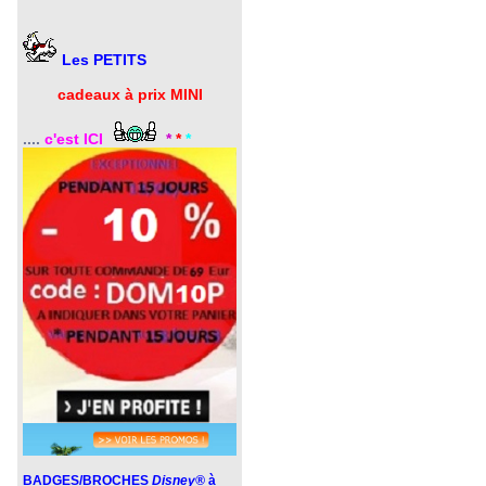
Les PETITS
cadeaux à prix MINI
....
c'est ICI
*
*
*
BADGES/BROCHES
Disney®
à