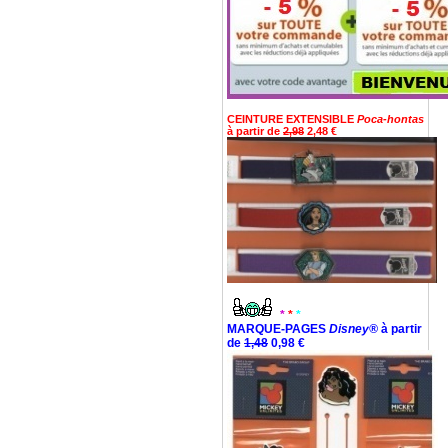
CEINTURE EXTENSIBLE
Poca-hontas
à partir de
2,98
2,48 €
*
*
*
MARQUE-PAGES
Disney®
à partir
de
1,48
0,98 €