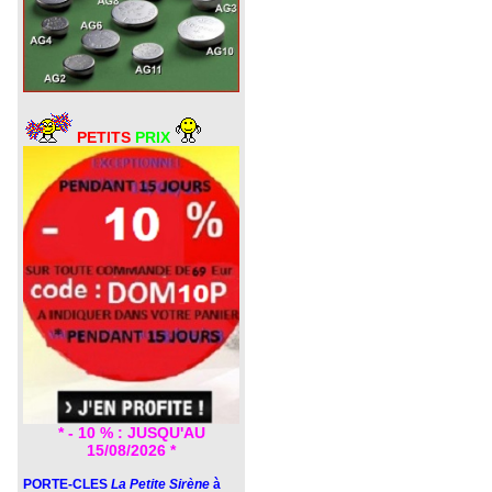
PETITS
PRIX
* - 10 % : JUSQU'AU
15/08/2026 *
PORTE-CLES
La Petite Sirène
à