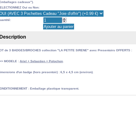
Emballages cadeaux").
ELECTIONNEZ Oui ou Non:
uantité:
Description
OT de 3 BADGES/BROCHES collection "LA PETITE SIRENE" avec Presentoirs OFFERTS :
=> MODELE :
Ariel + Sebastien + Polochon
.
imensions d'un badge (hors presentoir) : 6,5 x 4,5 cm (environ).
ONDITIONNEMENT : Emballage plastique transparent.