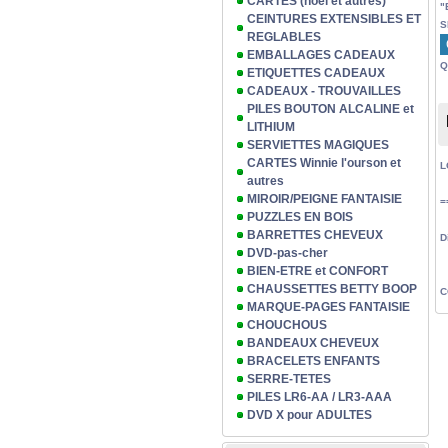
CARTES (noël et autres)
"
CEINTURES EXTENSIBLES ET
S
REGLABLES
EMBALLAGES CADEAUX
Q
ETIQUETTES CADEAUX
CADEAUX - TROUVAILLES
PILES BOUTON ALCALINE et
LITHIUM
SERVIETTES MAGIQUES
CARTES Winnie l'ourson et
L
autres
MIROIR/PEIGNE FANTAISIE
=
PUZZLES EN BOIS
BARRETTES CHEVEUX
D
DVD-pas-cher
BIEN-ETRE et CONFORT
CHAUSSETTES BETTY BOOP
C
MARQUE-PAGES FANTAISIE
CHOUCHOUS
BANDEAUX CHEVEUX
BRACELETS ENFANTS
SERRE-TETES
PILES LR6-AA / LR3-AAA
DVD X pour ADULTES