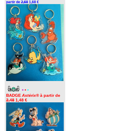
partir de
2,68
1,68 €
*
*
*
BADGE
Astérix®
à partir de
2,48
1,48 €