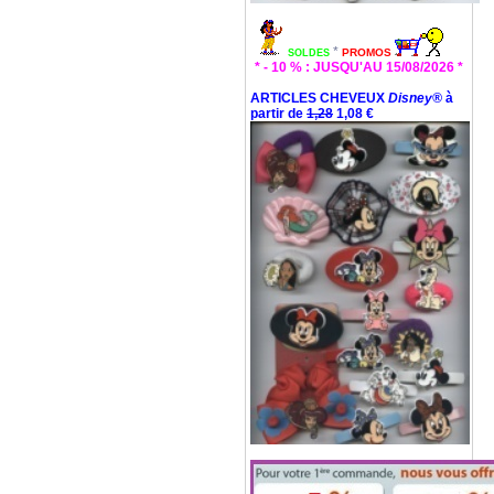
*
PROMOS
SOLDES
* - 10 % : JUSQU'AU 15/08/2026 *
ARTICLES CHEVEUX
Disney®
à
partir de
1,28
1,08 €