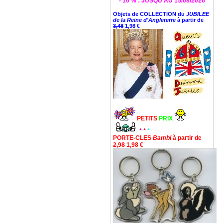
* - 10 % : JUSQU'AU 15/08/2026 *
Objets de COLLECTION du
JUBILEE
de la Reine d'Angleterre
à partir de
3,48
1,98 €
PETITS
PRIX
*
*
*
PORTE-CLES
Bambi
à partir de
2,98
1,98 €