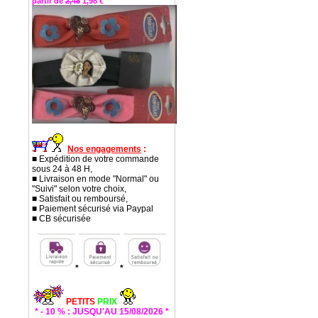
partir de
2,48
1,98 €
Nos engagements
:
■ Expédition de votre commande
sous 24 à 48 H,
■ Livraison en mode "Normal" ou
"Suivi" selon votre choix,
■ Satisfait ou remboursé,
■ Paiement sécurisé via Paypal
■ CB sécurisée
*
*
PETITS
PRIX
* - 10 % : JUSQU'AU 15/08/2026 *