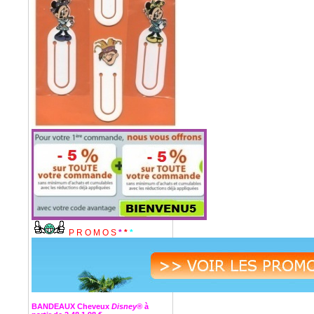
P R O M O S
*
*
*
BANDEAUX Cheveux
Disney®
à