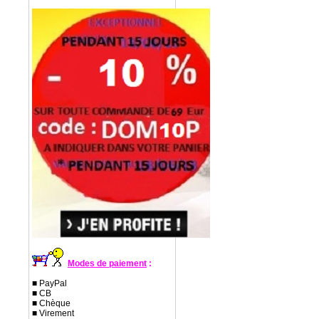
Modes de paiement
:
■ PayPal
■ CB
■ Chèque
■ Virement