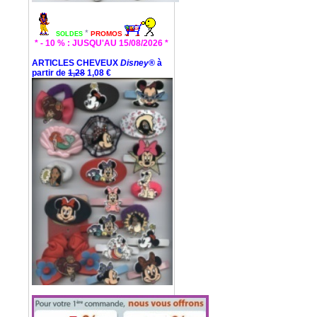
*
PROMOS
SOLDES
* - 10 % : JUSQU'AU 15/08/2026 *
ARTICLES CHEVEUX
Disney®
à
partir de
1,28
1,08 €