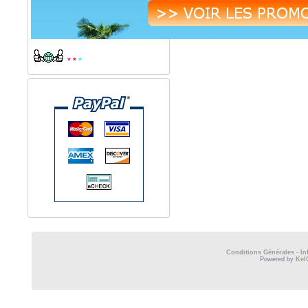
*
*
*
Conditions Générales
-
In
Powered by
Kel