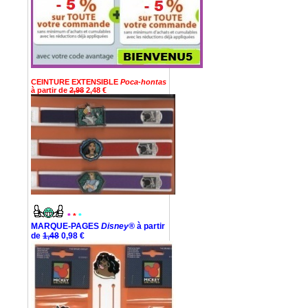
CEINTURE EXTENSIBLE
Poca-hontas
à partir de
2,98
2,48 €
*
*
*
MARQUE-PAGES
Disney®
à partir
de
1,48
0,98 €