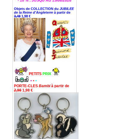
* - 10 % : JUSQU'AU 15/08/2026 *
Objets de COLLECTION du
JUBILEE
de la Reine d'Angleterre
à partir de
3,48
1,98 €
PETITS
PRIX
*
*
*
PORTE-CLES
Bambi
à partir de
2,98
1,98 €