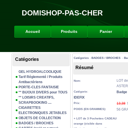
DOMISHOP-PAS-CHER
Accueil
Produits
Panier
Catégories
-
BADGES / BROCHES
-
Ba
Catégories
Résumé
GEL HYDROALCOOLIQUE
Tarif Réglementé / Produits
LOT de
Nom:
Antibactériens
ASTER
PORTE-CLES FANTAISIE
Catégorie:
Badge
** BIJOUX DIVERS pour TOUS
** LOISIRS CREATIFS,
IDEFIX
SCRAPBOOKING ....
Prix:
13,38
9
CIGARETTES
POIDS (EN GRAMMES):
56 GR
ELECTRONIQUES JETABLES
OBJETS DE COLLECTION
+ LOT de 3 Pochettes CADEAU
BADGES / BROCHES
orange (visible dans