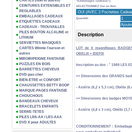
CARTES (noël et autres)
"Emballages cadeaux").
CEINTURES EXTENSIBLES ET
SELECTIONNEZ Oui ou Non:
REGLABLES
EMBALLAGES CADEAUX
Quantité:
ETIQUETTES CADEAUX
CADEAUX - TROUVAILLES
PILES BOUTON ALCALINE et
Description
LITHIUM
SERVIETTES MAGIQUES
CARTES Winnie l'ourson et
LOT de 6 magnifiques BADGE
autres
OBELIX + IDEFIX
MIROIR/PEIGNE FANTAISIE
PUZZLES EN BOIS
Inscription au dos : " 1989 L
BARRETTES CHEVEUX
DVD-pas-cher
=> Dimensions des GRANDS badge
BIEN-ETRE et CONFORT
CHAUSSETTES BETTY BOOP
- Astérix (6,2 x 5,3 cm), Obélix (6,
MARQUE-PAGES FANTAISIE
CHOUCHOUS
=> Dimensions des badges MOYEN
BANDEAUX CHEVEUX
BRACELETS ENFANTS
- Astérix (4,8 x 3 cm), Obélix (3,7 
SERRE-TETES
PILES LR6-AA / LR3-AAA
DVD X pour ADULTES
CONDITIONNEMENT : Emballage pl
sous emballage individuel)