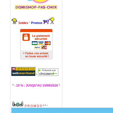
Soldes
*
Promos
*
* - 10 % : JUSQU'AU 15/08/2026 *
P R O M O S
*
*
*