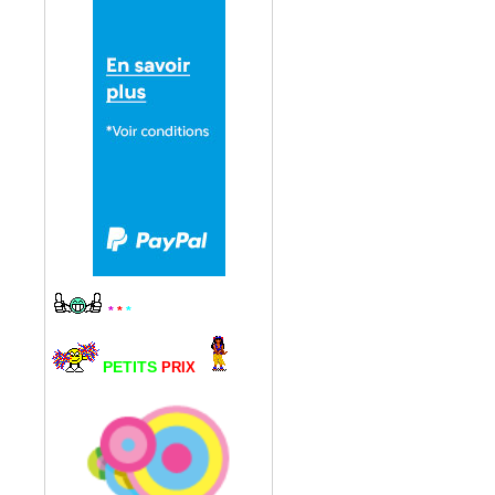
*
*
*
PETITS
PRIX