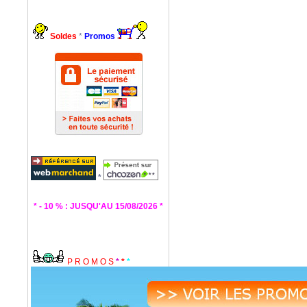
Soldes
*
Promos
*
* - 10 % : JUSQU'AU 15/08/2026 *
P R O M O S
*
*
*