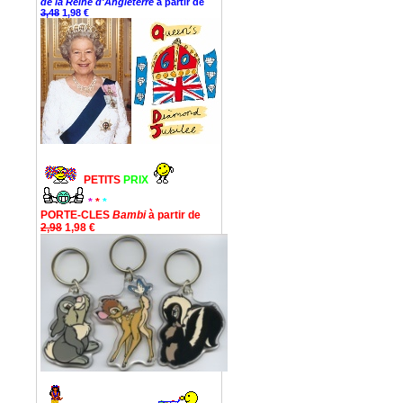
de la Reine d'Angleterre
à partir de
3,48
1,98 €
PETITS
PRIX
*
*
*
PORTE-CLES
Bambi
à partir de
2,98
1,98 €