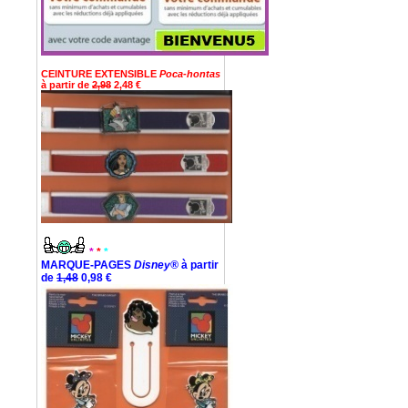
CEINTURE EXTENSIBLE
Poca-hontas
à partir de
2,98
2,48 €
*
*
*
MARQUE-PAGES
Disney®
à partir
de
1,48
0,98 €