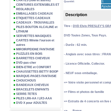
CARTES (noël et autres)
Quantité:
CEINTURES EXTENSIBLES ET
REGLABLES
EMBALLAGES CADEAUX
Description
ETIQUETTES CADEAUX
CADEAUX - TROUVAILLES
Titre :
DVD Elvis PRESLEY'S GR
PILES BOUTON ALCALINE et
LITHIUM
DVD Toutes Zones, Tous Pays.
SERVIETTES MAGIQUES
CARTES Winnie l'ourson et
autres
- Durée : 62 min.
MIROIR/PEIGNE FANTAISIE
PUZZLES EN BOIS
- Anglais avec sous titres : F
BARRETTES CHEVEUX
DVD-pas-cher
- Licence Officielle. Collector.
BIEN-ETRE et CONFORT
CHAUSSETTES BETTY BOOP
- NEUF sous emballage.
MARQUE-PAGES FANTAISIE
CHOUCHOUS
=> Votre visite personnel et co
BANDEAUX CHEVEUX
BRACELETS ENFANTS
=> Films et photos de famille
SERRE-TETES
PILES LR6-AA / LR3-AAA
=> Extraits de 4 concerts en live d
DVD X pour ADULTES
=> ..... Bonus