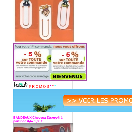
P R O M O S
*
*
*
BANDEAUX Cheveux
Disney®
à
partir de
2,48
1,98 €