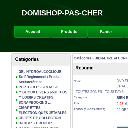
DOMISHOP-PAS-CHER
Accueil
Produits
Panier
Catégories
-
BIEN-ETRE et CON
Catégories
Résumé
GEL HYDROALCOOLIQUE
Tarif Réglementé / Produits
DVD El
Nom:
Antibactériens
GRACE
PORTE-CLES FANTAISIE
- TOUTES ZONES - TOUS PAYS
** BIJOUX DIVERS pour TOUS
** LOISIRS CREATIFS,
Catégorie:
BIEN-
SCRAPBOOKING ....
Prix:
9,98
6,
CIGARETTES
POIDS (EN GRAMMES):
99 GR
ELECTRONIQUES JETABLES
OBJETS DE COLLECTION
BADGES / BROCHES