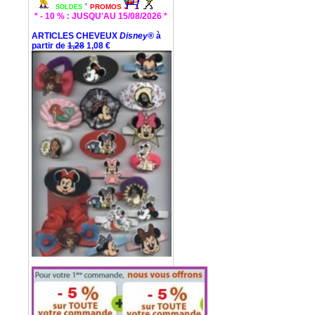
*
PROMOS
SOLDES
* - 10 % : JUSQU'AU 15/08/2026 *
ARTICLES CHEVEUX
Disney®
à
partir de
1,28
1,08 €