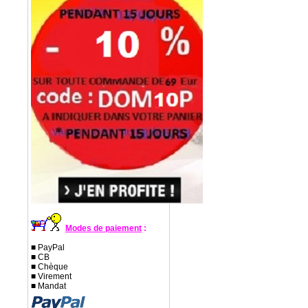
Modes de paiement
:
■ PayPal
■ CB
■ Chèque
■ Virement
■ Mandat