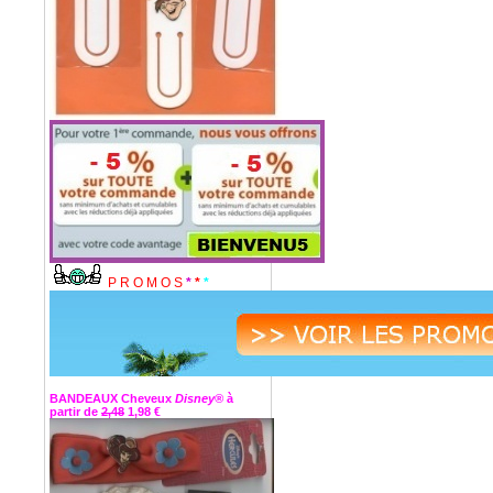
P R O M O S
*
*
*
BANDEAUX Cheveux
Disney®
à
partir de
2,48
1,98 €