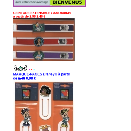
CEINTURE EXTENSIBLE
Poca-hontas
à partir de
2,98
2,48 €
*
*
*
MARQUE-PAGES
Disney®
à partir
de
1,48
0,98 €