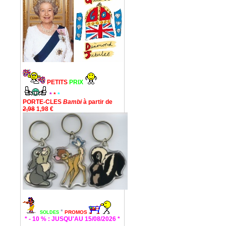
PETITS
PRIX
*
*
*
PORTE-CLES
Bambi
à partir de
2,98
1,98 €
*
PROMOS
SOLDES
* - 10 % : JUSQU'AU 15/08/2026 *