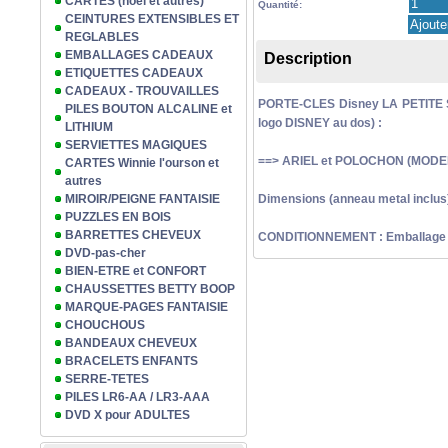
CARTES (noël et autres)
Quantité:
CEINTURES EXTENSIBLES ET
REGLABLES
EMBALLAGES CADEAUX
Description
ETIQUETTES CADEAUX
CADEAUX - TROUVAILLES
PORTE-CLES Disney LA PETITE SI
PILES BOUTON ALCALINE et
logo DISNEY au dos) :
LITHIUM
SERVIETTES MAGIQUES
==> ARIEL et POLOCHON (MODEL
CARTES Winnie l'ourson et
autres
MIROIR/PEIGNE FANTAISIE
Dimensions (anneau metal inclus)
PUZZLES EN BOIS
BARRETTES CHEVEUX
CONDITIONNEMENT : Emballage pl
DVD-pas-cher
BIEN-ETRE et CONFORT
CHAUSSETTES BETTY BOOP
MARQUE-PAGES FANTAISIE
CHOUCHOUS
BANDEAUX CHEVEUX
BRACELETS ENFANTS
SERRE-TETES
PILES LR6-AA / LR3-AAA
DVD X pour ADULTES