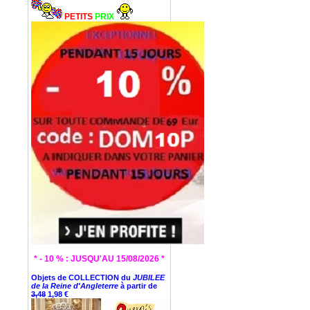
PETITS
PRIX
* - 10 % : JUSQU'AU 15/08/2026 *
Objets de COLLECTION du
JUBILEE
de la Reine d'Angleterre
à partir de
3,48
1,98 €