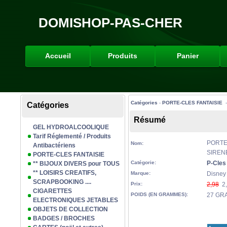
DOMISHOP-PAS-CHER
Accueil
Produits
Panier
Catégories
-
PORTE-CLES FANTAISIE
Catégories
Résumé
GEL HYDROALCOOLIQUE
Tarif Réglementé / Produits
PORTE
Nom:
Antibactériens
SIREN
PORTE-CLES FANTAISIE
Catégorie:
P-Cles
** BIJOUX DIVERS pour TOUS
** LOISIRS CREATIFS,
Marque:
Disney
SCRAPBOOKING ....
Prix:
2,98
2,
CIGARETTES
POIDS (EN GRAMMES):
27 GR
ELECTRONIQUES JETABLES
OBJETS DE COLLECTION
BADGES / BROCHES