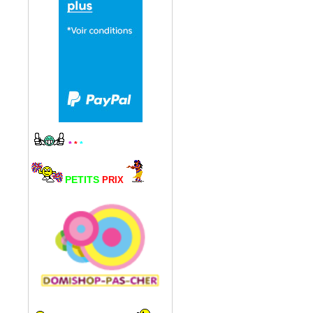
*
*
*
PETITS
PRIX