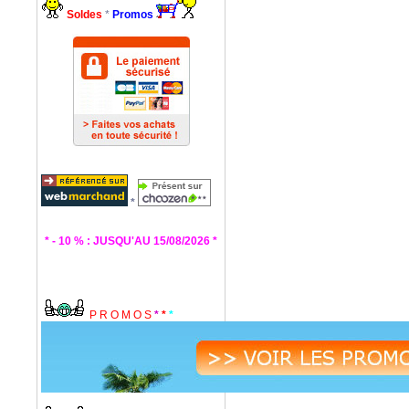
Soldes
*
Promos
*
* - 10 % : JUSQU'AU 15/08/2026 *
P R O M O S
*
*
*